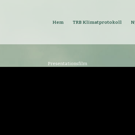
Hem
TRB Klimatprotokoll
N
Presentationsfilm