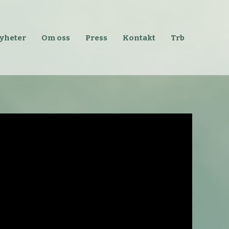
yheter
Om oss
Press
Kontakt
Trb