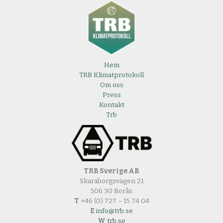
Hem
TRB Klimatprotokoll
Om oss
Press
Kontakt
Trb
TRB Sverige AB
Skaraborgsvägen 21
506 30 Borås
T
+46 (0) 727 – 15 74 04
E
info@trb.se
W
trb.se