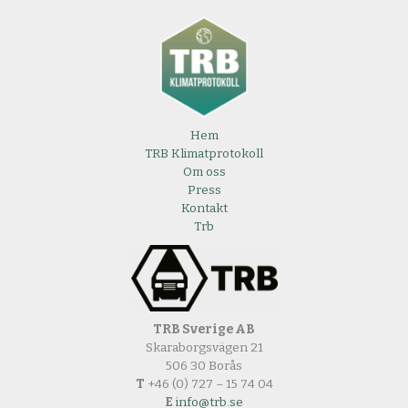
Hem
TRB Klimatprotokoll
Om oss
Press
Kontakt
Trb
TRB Sverige AB
Skaraborgsvägen 21
506 30 Borås
T
+46 (0) 727 – 15 74 04
E
info@trb.se