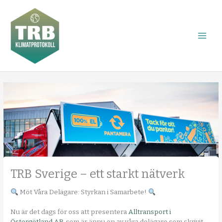
Hoppa
till
innehåll
TRB Sverige – ett starkt nätverk
Möt Våra Delägare: Styrkan i Samarbete!
Nu är det dags för oss att presentera
Alltransport i
Östergötland AB
, som är ännu en av våra delägare som skrivit