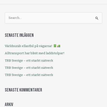
steg
mot
hållbara
transporter
med
S
vätgas
ö
k
Senaste inläggen
e
f
Världsunik ellastbil på vägarna!
t
Alltransport har blivit med laddstolpar!
e
TRB Sverige – ett starkt nätverk
r
:
TRB Sverige – ett starkt nätverk
TRB Sverige – ett starkt nätverk
Senaste kommentarer
Arkiv