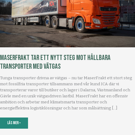
Maserfrakt tar ett nytt steg mot hållbara
transporter med vätgas
Tunga transporter drivna av vätgas – nu tar MaserFrakt ett stort steg
mot fossilfria transporter tillsammans med vår kund ICA där vi
transporterar varor till butiker och lager i Dalarna, Västmanland och
Gävle med en unik vätgasdriven lastbil. MaserFrakt har en offensiv
ambition och arbetar med klimatsmarta transporter och
energieffektiva logistiklösningar och har som målsättning […]
Maserfrakt
Läs mer »
tar
ett
nytt